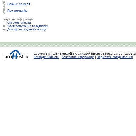
Новини та події
Про компанію
Корисна інформація
Способи оплати
Часті запитання та відповіді
Договір на надання послуг
Copyright © ТОВ «Перший Український Інтернет-Реєстратор» 2001-2
Конфіденційність
|
Контактна інформація
|
Надіслати повідомлення
|