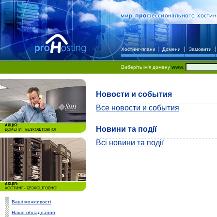
Хостинг-плани
Домени
Замовити
Виберіть ім'я домену
www.
Новости и события
Все новости и события
АКЦІЯ
:
Новини та події
ДОМЕНИ - БЕЗКОШТОВНО!
Всі новини та події
АКЦІЯ
:
ХОСТИНГ - БЕЗКОШТОВНО!
Ваші можливості
Наше обладнання